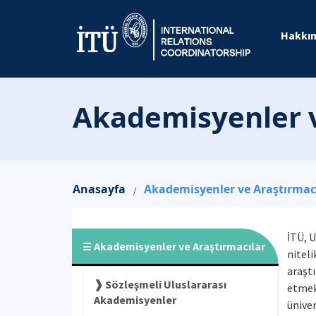
Hakkı
Akademisyenler v
Anasayfa
Akademisyenler ve Araştırmac
/
İTÜ, U
Akademisyenler ve Araştırmacılar
niteli
araştı
Sözleşmeli Uluslararası
etmekt
Akademisyenler
üniver