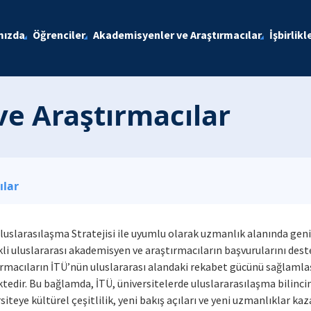
mızda
Öğrenciler
Akademisyenler ve Araştırmacılar
İşbirlikl
e Araştırmacılar
ılar
luslarasılaşma Stratejisi ile uyumlu olarak uzmanlık alanında geniş
kli uluslararası akademisyen ve araştırmacıların başvurularını d
rmacıların İTÜ’nün uluslararası alandaki rekabet gücünü sağlamlaş
edir. Bu bağlamda, İTÜ, üniversitelerde uluslararasılaşma bilincini
siteye kültürel çeşitlilik, yeni bakış açıları ve yeni uzmanlıklar 