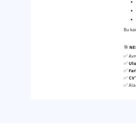
Bu kar
🎯
NE
✅ Avr
✅
Ulu
✅
Far
✅
CV’
✅ Ala