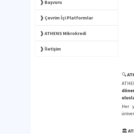
Başvuru
Çevrim İçi Platformlar
ATHENS Mikrokredi
İletişim
🔍
AT
ATHEN
dönem
ulusl
Her 
ünive
🏛
AT