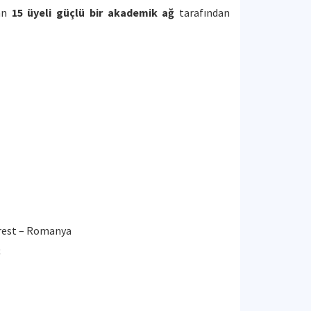
şan
15 üyeli güçlü bir akademik ağ
tarafından
arest – Romanya
ç