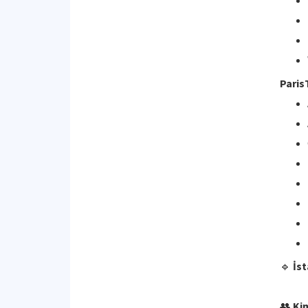
Paris
🔹
İst
👥
Kim