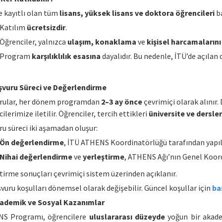
e kayıtlı olan tüm
lisans, yüksek lisans ve doktora öğrencileri
ba
Katılım
ücretsizdir
.
Öğrenciler, yalnızca
ulaşım, konaklama
ve
kişisel harcamalarını
Program
karşılıklılık esasına
dayalıdır. Bu nedenle, İTÜ’de açılan 
şvuru Süreci ve Değerlendirme
rular, her dönem programdan
2–3 ay önce
çevrimiçi olarak alınır
ilerimize iletilir. Öğrenciler, tercih ettikleri
üniversite ve dersler
u süreci iki aşamadan oluşur:
Ön değerlendirme
, İTÜ ATHENS Koordinatörlüğü tarafından yapılı
Nihai değerlendirme
ve
yerleştirme
, ATHENS Ağı’nın Genel Koord
tirme sonuçları çevrimiçi sistem üzerinden açıklanır.
vuru koşulları dönemsel olarak değişebilir. Güncel koşullar için
ba
ademik ve Sosyal Kazanımlar
S Programı, öğrencilere
uluslararası düzeyde
yoğun bir akade