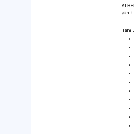
ATHEN
yürütü
Tam Ü