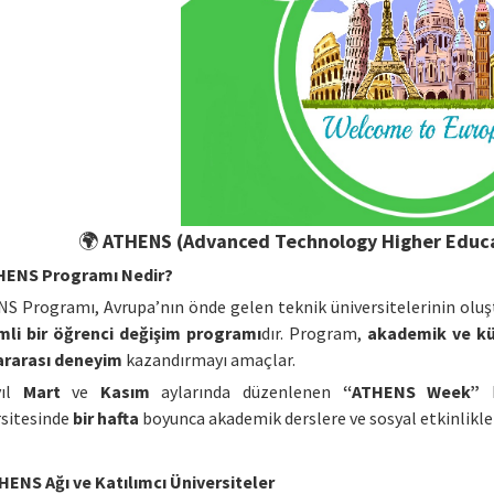
🌍
ATHENS (Advanced Technology Higher Educ
HENS Programı Nedir?
S Programı, Avrupa’nın önde gelen teknik üniversitelerinin olu
li bir öğrenci değişim programı
dır. Program,
akademik ve kül
ararası deneyim
kazandırmayı amaçlar.
yıl
Mart
ve
Kasım
aylarında düzenlenen
“ATHENS Week”
k
rsitesinde
bir hafta
boyunca akademik derslere ve sosyal etkinliklere
HENS Ağı ve Katılımcı Üniversiteler