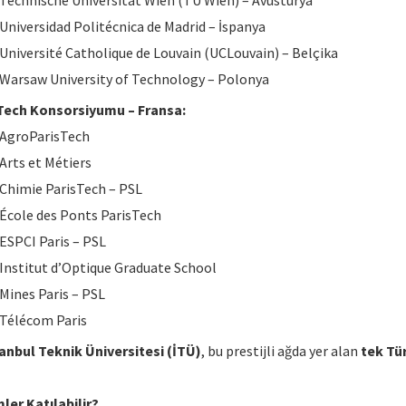
Technische Universität Wien (TU Wien) – Avusturya
Universidad Politécnica de Madrid – İspanya
Université Catholique de Louvain (UCLouvain) – Belçika
Warsaw University of Technology – Polonya
Tech Konsorsiyumu – Fransa:
AgroParisTech
Arts et Métiers
Chimie ParisTech – PSL
École des Ponts ParisTech
ESPCI Paris – PSL
Institut d’Optique Graduate School
Mines Paris – PSL
Télécom Paris
anbul Teknik Üniversitesi (İTÜ)
, bu prestijli ağda yer alan
tek Tür
ler Katılabilir?