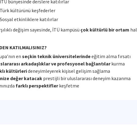
İTÜ bünyesinde derslere katılırlar
Türk kültürünü keşfederler
Sosyal etkinliklere katılırlar
şılıklı değişim sayesinde, İTÜ kampüsü
çok kültürlü bir ortam
hal
DEN KATILMALISINIZ?
upa’nın en
seçkin teknik üniversitelerinde
eğitim alma fırsatı
slararası arkadaşlıklar ve profesyonel bağlantılar
kurma
klı kültürleri
deneyimleyerek kişisel gelişim sağlama
nize değer katacak
prestijli bir uluslararası deneyim kazanma
nınızda
farklı perspektifler
keşfetme