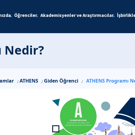
mızda
Öğrenciler
Akademisyenler ve Araştırmacılar
İşbirlikl
 Nedir?
ramlar
ATHENS
Giden Öğrenci
ATHENS Programı Ne
/
/
/