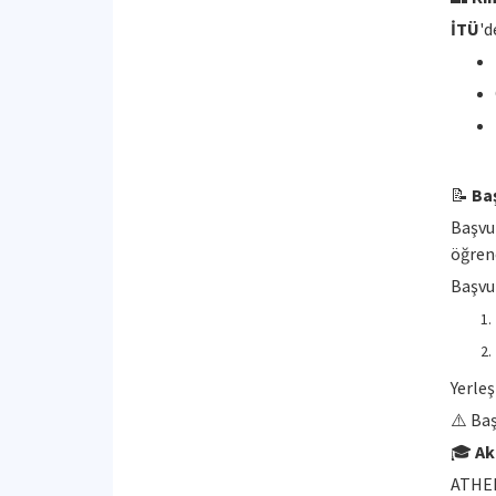
İTÜ
'd
📝
Ba
Başvu
öğrenc
Başvur
Yerleş
⚠️ Baş
🎓
Ak
ATHEN