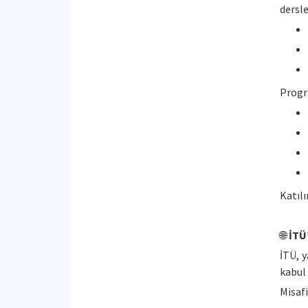
dersle
Progr
Katıl
🌐
İTÜ
İTÜ, 
kabul
Misafi