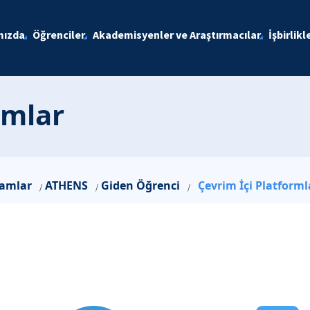
mızda
Öğrenciler
Akademisyenler ve Araştırmacılar
İşbirlikl
rmlar
ramlar
ATHENS
Giden Öğrenci
Çevrim İçi Platforml
/
/
/